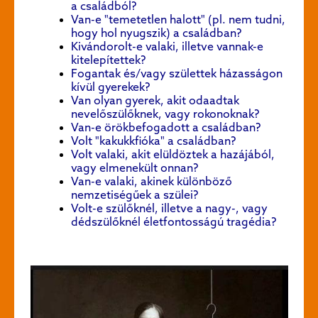
a családból
?
Van-e "temetetlen halott" (pl. nem tudni,
hogy hol nyugszik) a családban?
Kivándorolt-e valaki, illetve vannak-e
kitelepítettek?
Fogantak és/vagy születtek házasságon
kívül gyerekek?
Van olyan gyerek, akit odaadtak
nevelőszülőknek, vagy rokonoknak?
Van-e örökbefogadott a családban?
Volt "kakukkfióka" a családban?
Volt valaki, akit elüldöztek a hazájából,
vagy elmenekült onnan?
Van-e valaki, akinek különböző
nemzetiségűek a szülei?
Volt-e
szülőknél, illetve a nagy-, vagy
dédszülő
knél életfontosságú tragédia?