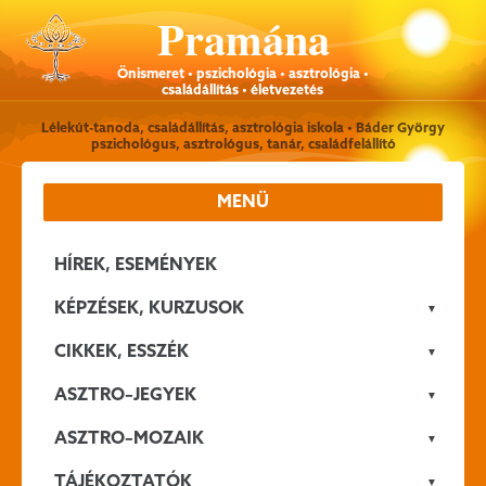
Pramána
Önismeret • pszichológia • asztrológia •
családállítás • életvezetés
Lélekút-tanoda, családállítás, asztrológia iskola • Báder György
pszichológus, asztrológus, tanár, családfelállító
MENÜ
HÍREK, ESEMÉNYEK
KÉPZÉSEK, KURZUSOK
CIKKEK, ESSZÉK
ASZTRO–JEGYEK
ASZTRO–MOZAIK
TÁJÉKOZTATÓK