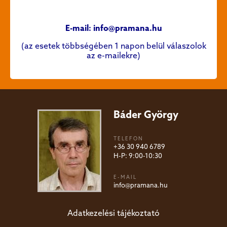
E-mail: info@pramana.hu
(az esetek többségében 1 napon belül válaszolok
az e-mailekre)
Báder György
TELEFON
+36 30 940 6789
H-P: 9:00-10:30
E-MAIL
info@pramana.hu
Adatkezelési tájékoztató