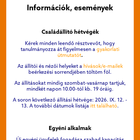
Információk, események
Családállító hétvégék
K
érek minden leendő résztvevőt, hogy
tanulmányozza át figyelmesen a
gyakorlati
útmutatót
.
Az állítói és nézői helyeket a
hívások/e-mailek
beérkezési sorrendjében töltöm föl.
Az állításokat mindig szombat-vasárnap tartjuk,
mindkét napon 10.00-tól kb. 19 óráig.
A soron következő állítási hétvége: 2026. IX. 12. -
13. A további dátumok listája
itt található
.
Egyéni alkalmak
Új egyéni ügyfelek fogadása szabad kapacitás