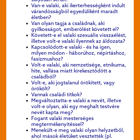
Van-e valaki, aki ikerterhességként indult
várandósságból egyedüliként maradt
életben?
Van olyan tagja a családnak, aki
gyilkosságot, emberölést követett el?
Követett-e el valaki szexuális visszaélést,
illetve volt-e valaki ilyennek az áldozata?
Kapcsolódott-e valaki - és ha igen,
milyen módon - háborúhoz, népirtáshoz,
fasizmushoz?
Volt-e valaki, aki nemzetisége, etnikuma,
hite, vallása miatt kirekesztődött a
családból?
Volt-e, aki jogtalanul örökített, vagy
örökölt?
Vannak családi titkok?
Megváltoztatta-e valaki a nevét, illetve
volt-e olyan, aki egy meghalt testvére
nevét kapta meg?
Fogant valaki mesterséges
megtermékenyítéssel?
Menekült-e meg valaki olyan helyzetből,
ahol mások életüket vesztették (pl.