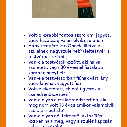
Volt-e korábbi fontos szerelem, jegyes,
vagy házasság valamelyik szülőnél?
Hány testvére van Önnek, illetve a
szüleinek, nagyszüleinek? (féltestvér is
testvérnek számít)
Van-e a testvérek között, aki halva
született, vagy 30 évesnél fiatalabb
korában hunyt el?
Van-e a testvérsorban fiúnak várt lány,
vagy lánynak vágyott fiú?
Volt-e elvetetett, elvetélt gyerek a
családrendszerben?
Van-e olyan a családrendszerben, aki
még nem volt 18 éves amikor valamelyik
szülője meghalt?
Van-e olyan női felmenő, aki szülés
közben halt meg, vagy a szülés kapcsán
súlyosan sérült?