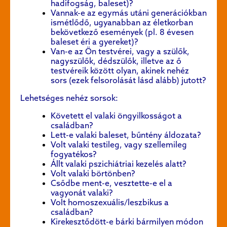
hadifogság, baleset)?
Vannak-e az egymás utáni generációkban
ismétlődő, ugyanabban az életkorban
bekövetkező események (pl. 8 évesen
baleset éri a gyereket)?
Van-e az Ön testvérei, vagy a szülők,
nagyszülők, dédszülők, illetve az ő
testvéreik között olyan, akinek nehéz
sors (ezek felsorolását lásd alább)
jutott?
Lehetséges nehéz sorsok:
Követett el valaki öngyilkosságot a
családban?
Lett-e valaki baleset, bűntény áldozata?
Volt valaki testileg, vagy szellemileg
fogyatékos?
Állt valaki pszichiátriai kezelés alatt?
Volt valaki börtönben?
Csődbe ment-e, vesztette-e el a
vagyonát valaki?
Volt homoszexuális/leszbikus a
családban?
Kirekesztődött-e bárki bármilyen módon